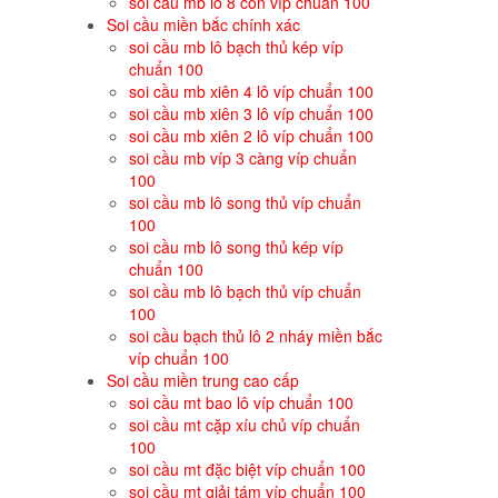
soi cầu mb lô 8 con víp chuẩn 100
Soi cầu miền bắc chính xác
soi cầu mb lô bạch thủ kép víp
chuẩn 100
soi cầu mb xiên 4 lô víp chuẩn 100
soi cầu mb xiên 3 lô víp chuẩn 100
soi cầu mb xiên 2 lô víp chuẩn 100
soi cầu mb víp 3 càng víp chuẩn
100
soi cầu mb lô song thủ víp chuẩn
100
soi cầu mb lô song thủ kép víp
chuẩn 100
soi cầu mb lô bạch thủ víp chuẩn
100
soi cầu bạch thủ lô 2 nháy miền bắc
víp chuẩn 100
Soi cầu miền trung cao cấp
soi cầu mt bao lô víp chuẩn 100
soi cầu mt cặp xíu chủ víp chuẩn
100
soi cầu mt đặc biệt víp chuẩn 100
soi cầu mt giải tám víp chuẩn 100