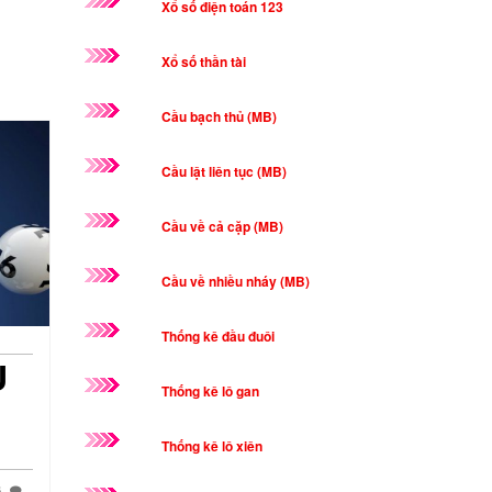
Xổ số điện toán 123
Xổ số thần tài
Cầu bạch thủ (MB)
Cầu lật liên tục (MB)
Cầu về cả cặp (MB)
Cầu về nhiều nháy (MB)
Thống kê đầu đuôi
U
Thống kê lô gan
Thống kê lô xiên
8