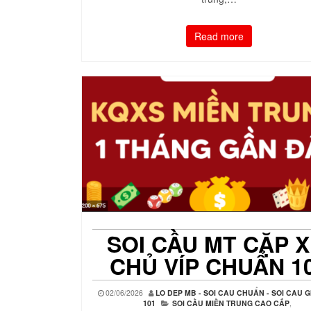
Read more
SOI CẦU MT CẶP X
CHỦ VÍP CHUẨN 1
02/06/2026
LO DEP MB - SOI CAU CHUẨN - SOI CAU GI
101
SOI CẦU MIỀN TRUNG CAO CẤP
,