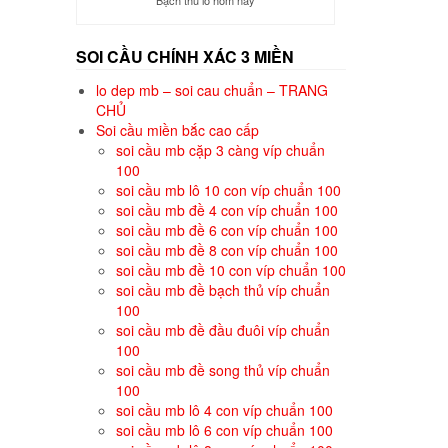
SOI CẦU CHÍNH XÁC 3 MIỀN
lo dep mb – soi cau chuẩn – TRANG
CHỦ
Soi cầu miền bắc cao cấp
soi cầu mb cặp 3 càng víp chuẩn
100
soi cầu mb lô 10 con víp chuẩn 100
soi cầu mb đề 4 con víp chuẩn 100
soi cầu mb đề 6 con víp chuẩn 100
soi cầu mb đề 8 con víp chuẩn 100
soi cầu mb đề 10 con víp chuẩn 100
soi cầu mb đề bạch thủ víp chuẩn
100
soi cầu mb đề đầu đuôi víp chuẩn
100
soi cầu mb đề song thủ víp chuẩn
100
soi cầu mb lô 4 con víp chuẩn 100
soi cầu mb lô 6 con víp chuẩn 100