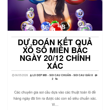
DỰ ĐOÁN KẾT QUẢ
XỔ SỐ MIỀN BẮC
NGÀY 20/12 CHÍNH
XÁC
06/05/2026
LO DEP MB - SOI CAU CHUẨN - SOI CAU GIẢI 8
2
Các chuyên gia soi cầu dựa vào các thuật toán lô đề
hàng ngày đã tìm ra được các con số siêu chuẩn xác.
Vì…