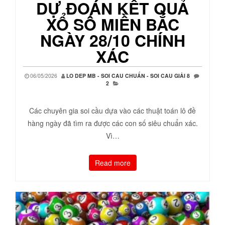
DỰ ĐOÁN KẾT QUẢ
XỔ SỐ MIỀN BẮC
NGÀY 28/10 CHÍNH
XÁC
06/05/2026
LO DEP MB - SOI CAU CHUẨN - SOI CAU GIẢI 8
2
Các chuyên gia soi cầu dựa vào các thuật toán lô đề
hàng ngày đã tìm ra được các con số siêu chuẩn xác.
Vì…
Read more