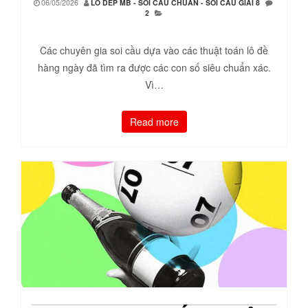
06/05/2026
LO DEP MB - SOI CAU CHUẨN - SOI CAU GIẢI 8
2
Các chuyên gia soi cầu dựa vào các thuật toán lô đề
hàng ngày đã tìm ra được các con số siêu chuẩn xác.
Vì…
Read more