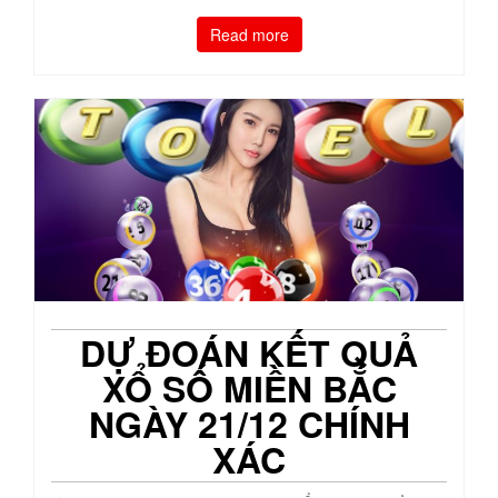
Read more
DỰ ĐOÁN KẾT QUẢ
XỔ SỐ MIỀN BẮC
NGÀY 21/12 CHÍNH
XÁC