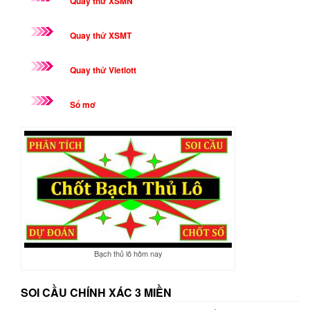
Quay thử XSMN
Quay thử XSMT
Quay thử Vietlott
Sổ mơ
Bạch thủ lô hôm nay
SOI CẦU CHÍNH XÁC 3 MIỀN