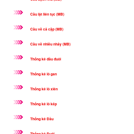
Cầu lật liên tục (MB)
Cầu về cả cặp (MB)
Cầu về nhiều nháy (MB)
Thống kê đầu đuôi
Thống kê lô gan
Thống kê lô xiên
Thống kê lô kép
Thống kê Đầu
Thống kê Đuôi