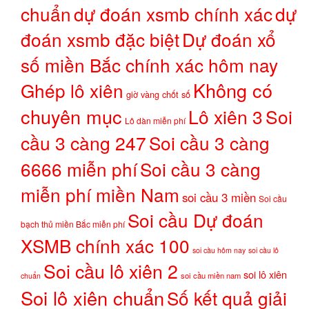
chuẩn
dự đoán xsmb chính xác
dự
đoán xsmb đặc biệt
Dự đoán xổ
số miền Bắc chính xác hôm nay
Không có
Ghép lô xiên
giờ vàng chốt số
chuyên mục
Lô xiên 3
Soi
Lô dàn miễn phí
cầu 3 càng 247
Soi cầu 3 càng
6666 miễn phí
Soi cầu 3 càng
miễn phí miền Nam
soi cầu 3 miền
Soi cầu
Soi cầu Dự đoán
bạch thủ miền Bắc miễn phí
XSMB chính xác 100
soi cầu hôm nay
soi cầu lô
Soi cầu lô xiên 2
soi lô xiên
soi cầu miền nam
chuẩn
Soi lô xiên chuẩn
Số kết quả giải