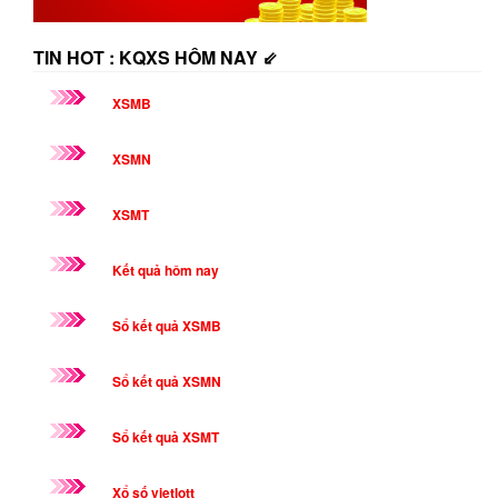
TIN HOT : KQXS HÔM NAY ⇙
XSMB
XSMN
XSMT
Kết quả hôm nay
Sổ kết quả XSMB
Sổ kết quả XSMN
Sổ kết quả XSMT
Xổ số vietlott