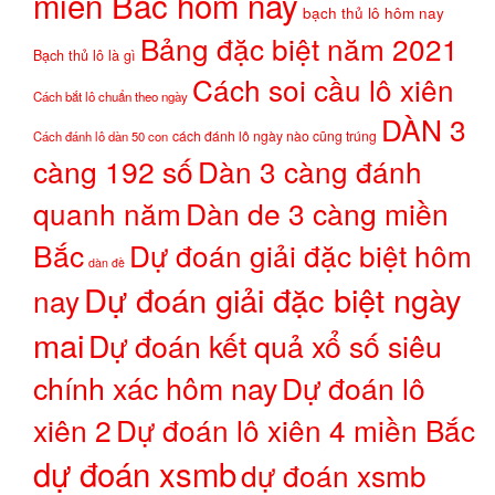
miền Bắc hôm nay
bạch thủ lô hôm nay
Bảng đặc biệt năm 2021
Bạch thủ lô là gì
Cách soi cầu lô xiên
Cách bắt lô chuẩn theo ngày
DÀN 3
cách đánh lô ngày nào cũng trúng
Cách đánh lô dàn 50 con
càng 192 số
Dàn 3 càng đánh
quanh năm
Dàn de 3 càng miền
Bắc
Dự đoán giải đặc biệt hôm
dàn đề
Dự đoán giải đặc biệt ngày
nay
mai
Dự đoán kết quả xổ số siêu
chính xác hôm nay
Dự đoán lô
xiên 2
Dự đoán lô xiên 4 miền Bắc
dự đoán xsmb
dự đoán xsmb