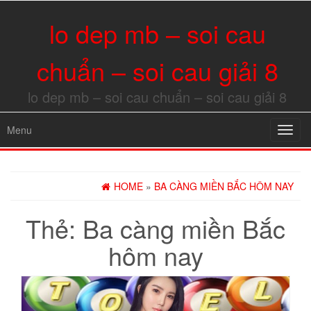
lo dep mb – soi cau
chuẩn – soi cau giải 8
lo dep mb – soi cau chuẩn – soi cau giải 8
Menu
Toggl
navig
HOME
»
BA CÀNG MIỀN BẮC HÔM NAY
Thẻ:
Ba càng miền Bắc
hôm nay