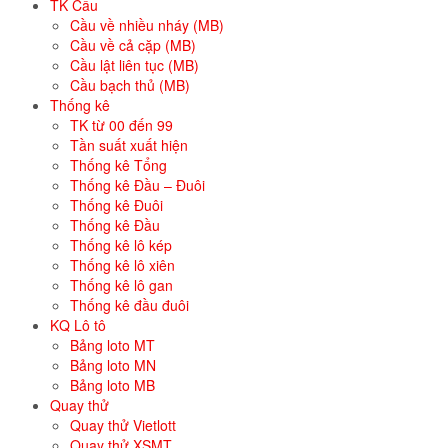
TK Cầu
Cầu về nhiều nháy (MB)
Cầu về cả cặp (MB)
Cầu lật liên tục (MB)
Cầu bạch thủ (MB)
Thống kê
TK từ 00 đến 99
Tần suất xuất hiện
Thống kê Tổng
Thống kê Đầu – Đuôi
Thống kê Đuôi
Thống kê Đầu
Thống kê lô kép
Thống kê lô xiên
Thống kê lô gan
Thống kê đầu đuôi
KQ Lô tô
Bảng loto MT
Bảng loto MN
Bảng loto MB
Quay thử
Quay thử Vietlott
Quay thử XSMT