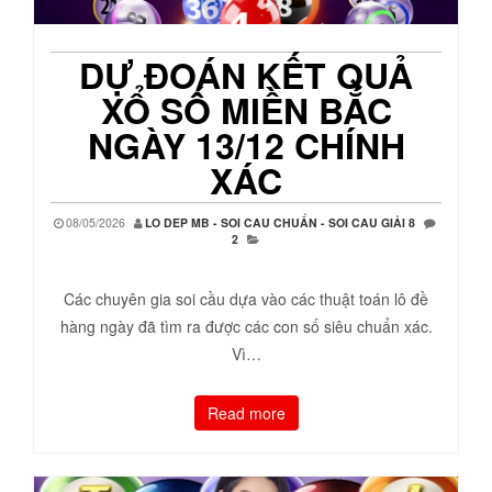
DỰ ĐOÁN KẾT QUẢ
XỔ SỐ MIỀN BẮC
NGÀY 13/12 CHÍNH
XÁC
08/05/2026
LO DEP MB - SOI CAU CHUẨN - SOI CAU GIẢI 8
2
Các chuyên gia soi cầu dựa vào các thuật toán lô đề
hàng ngày đã tìm ra được các con số siêu chuẩn xác.
Vì…
Read more