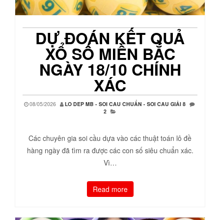
DỰ ĐOÁN KẾT QUẢ
XỔ SỐ MIỀN BẮC
NGÀY 18/10 CHÍNH
XÁC
08/05/2026
LO DEP MB - SOI CAU CHUẨN - SOI CAU GIẢI 8
2
Các chuyên gia soi cầu dựa vào các thuật toán lô đề
hàng ngày đã tìm ra được các con số siêu chuẩn xác.
Vì…
Read more