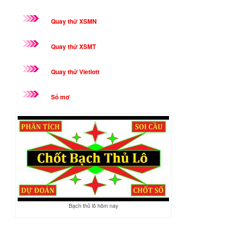
Quay thử XSMN
Quay thử XSMT
Quay thử Vietlott
Sổ mơ
Bạch thủ lô hôm nay