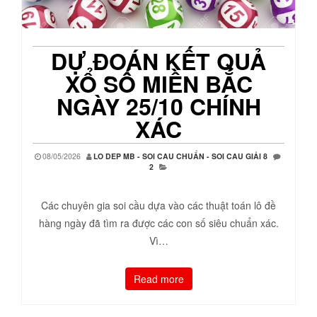
DỰ ĐOÁN KẾT QUẢ
XỔ SỐ MIỀN BẮC
NGÀY 25/10 CHÍNH
XÁC
08/05/2026
LO DEP MB - SOI CAU CHUẨN - SOI CAU GIẢI 8
2
Các chuyên gia soi cầu dựa vào các thuật toán lô đề
hàng ngày đã tìm ra được các con số siêu chuẩn xác.
Vì…
Read more