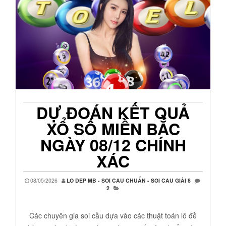
DỰ ĐOÁN KẾT QUẢ
XỔ SỐ MIỀN BẮC
NGÀY 08/12 CHÍNH
XÁC
08/05/2026
LO DEP MB - SOI CAU CHUẨN - SOI CAU GIẢI 8
2
Các chuyên gia soi cầu dựa vào các thuật toán lô đề