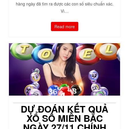
hàng ngày đã tìm ra được các con số siêu chuẩn xác.
Vì…
Read more
DỰ ĐOÁN KẾT QUẢ
XỔ SỐ MIỀN BẮC
NGÀY 27/11 CHÍNH