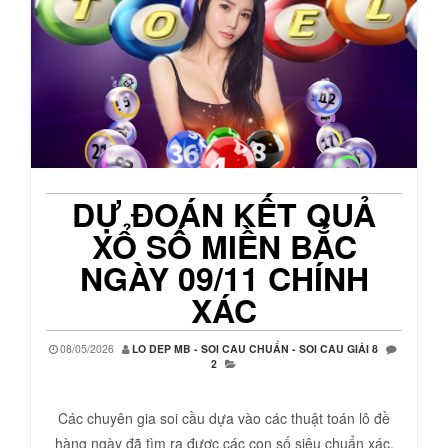
DỰ ĐOÁN KẾT QUẢ
XỔ SỐ MIỀN BẮC
NGÀY 09/11 CHÍNH
XÁC
08/05/2026
LO DEP MB - SOI CAU CHUẨN - SOI CAU GIẢI 8
2
Các chuyên gia soi cầu dựa vào các thuật toán lô đề
hàng ngày đã tìm ra được các con số siêu chuẩn xác.