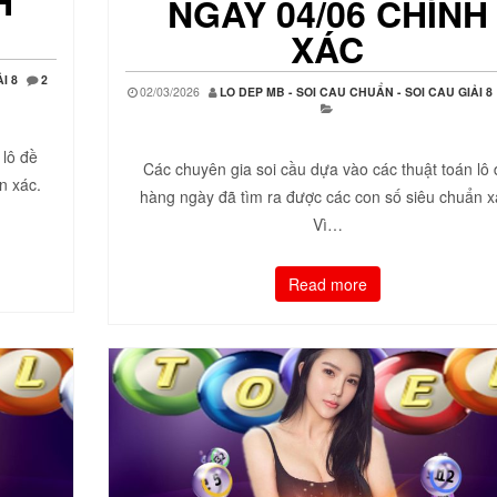
H
NGÀY 04/06 CHÍNH
XÁC
I 8
2
02/03/2026
LO DEP MB - SOI CAU CHUẨN - SOI CAU GIẢI 8
 lô đề
Các chuyên gia soi cầu dựa vào các thuật toán lô
n xác.
hàng ngày đã tìm ra được các con số siêu chuẩn x
Vì…
Read more