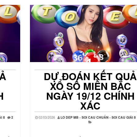
Ả
DỰ ĐOÁN KẾT QUẢ
C
XỔ SỐ MIỀN BẮC
H
NGÀY 19/12 CHÍNH
XÁC
I 8
2
02/03/2026
LO DEP MB - SOI CAU CHUẨN - SOI CAU GIẢI 8