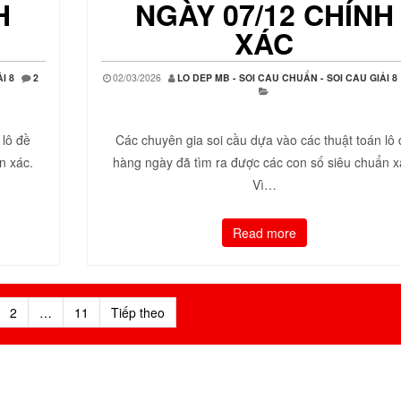
H
NGÀY 07/12 CHÍNH
XÁC
I 8
2
02/03/2026
LO DEP MB - SOI CAU CHUẨN - SOI CAU GIẢI 8
 lô đề
Các chuyên gia soi cầu dựa vào các thuật toán lô
n xác.
hàng ngày đã tìm ra được các con số siêu chuẩn x
Vì…
Read more
2
…
11
Tiếp theo