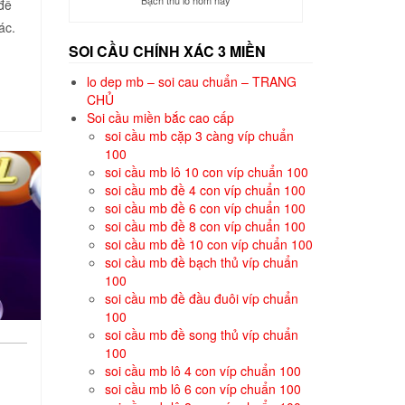
 đề
ác.
SOI CẦU CHÍNH XÁC 3 MIỀN
lo dep mb – soi cau chuẩn – TRANG
CHỦ
Soi cầu miền bắc cao cấp
soi cầu mb cặp 3 càng víp chuẩn
100
soi cầu mb lô 10 con víp chuẩn 100
soi cầu mb đề 4 con víp chuẩn 100
soi cầu mb đề 6 con víp chuẩn 100
soi cầu mb đề 8 con víp chuẩn 100
soi cầu mb đề 10 con víp chuẩn 100
soi cầu mb đề bạch thủ víp chuẩn
100
soi cầu mb đề đầu đuôi víp chuẩn
100
soi cầu mb đề song thủ víp chuẩn
100
soi cầu mb lô 4 con víp chuẩn 100
soi cầu mb lô 6 con víp chuẩn 100