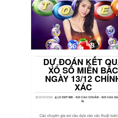
DỰ ĐOÁN KẾT QU
XỔ SỐ MIỀN BẮ
NGÀY 13/12 CHÍN
XÁC
02/03/2026
LO DEP MB - SOI CAU CHUẨN - SOI CAU GIẢ
Các chuyên gia soi cầu dựa vào các thuật toán