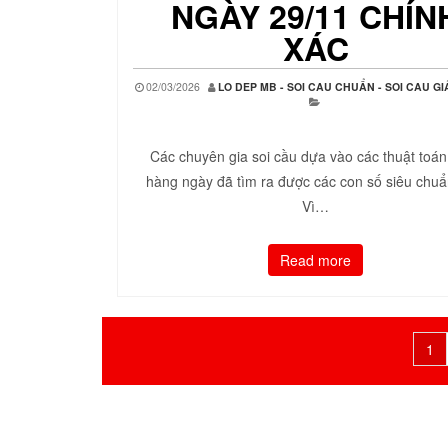
NGÀY 29/11 CHÍN
XÁC
02/03/2026
LO DEP MB - SOI CAU CHUẨN - SOI CAU GIẢ
Các chuyên gia soi cầu dựa vào các thuật toán
hàng ngày đã tìm ra được các con số siêu chuẩ
Vì…
Read more
Điều
1
hướng
bài
viết