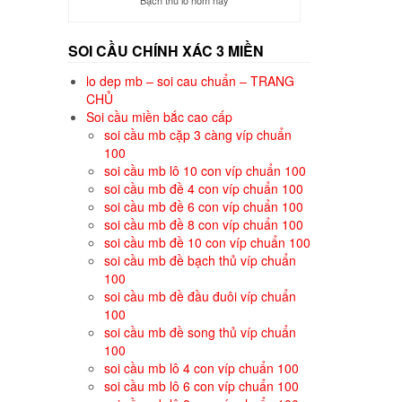
SOI CẦU CHÍNH XÁC 3 MIỀN
lo dep mb – soi cau chuẩn – TRANG
CHỦ
Soi cầu miền bắc cao cấp
soi cầu mb cặp 3 càng víp chuẩn
100
soi cầu mb lô 10 con víp chuẩn 100
soi cầu mb đề 4 con víp chuẩn 100
soi cầu mb đề 6 con víp chuẩn 100
soi cầu mb đề 8 con víp chuẩn 100
soi cầu mb đề 10 con víp chuẩn 100
soi cầu mb đề bạch thủ víp chuẩn
100
soi cầu mb đề đầu đuôi víp chuẩn
100
soi cầu mb đề song thủ víp chuẩn
100
soi cầu mb lô 4 con víp chuẩn 100
soi cầu mb lô 6 con víp chuẩn 100