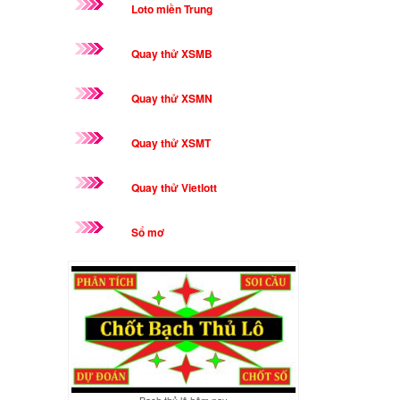
Loto miền Trung
Quay thử XSMB
Quay thử XSMN
Quay thử XSMT
Quay thử Vietlott
Sổ mơ
Bạch thủ lô hôm nay