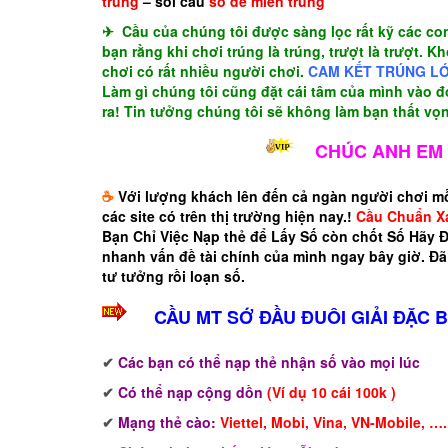
trung
– soi cau
so de mien trung
✈ Cầu của chúng tôi được sàng lọc rất kỹ các con
bạn rằng khi chơi trúng là trúng, trượt là trượt. 
chơi có rất nhiều người chơi.
CAM KẾT TRÚNG L
Làm gì chúng tôi cũng đặt cái tâm của mình vào đ
ra! Tin tưởng chúng tôi sẽ không làm bạn thất vọ
CHÚC ANH EM 
☕
Với lượng khách lên đến cả ngàn người chơi mỗ
các site có trên thị trường hiện nay.!
Cầu Chuẩn Xá
Bạn Chỉ Việc Nạp thẻ để Lấy Số còn chốt Số Hãy 
nhanh vấn đề tài chính của mình ngay bây giờ. Đã 
tư tưởng rồi loạn số.
CẦU MT SỚ ĐẦU ĐUÔI GIẢI ĐẶC B
✔
Các bạn có thể nạp thẻ nhận số vào mọi lúc
✔
Có thể nạp cộng dồn
(Ví dụ 10 cái 100k )
✔
Mạng thẻ cào:
Viettel, Mobi, Vina, VN-Mobile, …
.