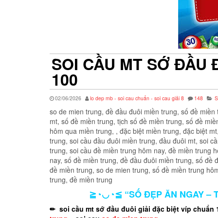
SOI CẦU MT SỚ ĐẦU Đ
100
02/06/2026
lo dep mb - soi cau chuẩn - soi cau giải 8
148
S
so de mien trung, đề đầu đuôi miền trung, số đề miền
mt, số đề miền trung, tịch số đề miền trung, số đề mi
hôm qua miền trung, , đặc biệt miền trung, đặc biệt mt,
trung, soi cầu đầu đuôi miền trung, đầu đuôi mt, soi c
trung, soi cầu đề miền trung hôm nay, đề miền trung 
nay, số đề miền trung, đề đầu đuôi miền trung, số đề 
đề miền trung, so de mien trung, số đề miền trung hô
trung, đề miền trung
≧◔◡◔≦ “SỐ ĐẸP ĂN NGAY – T
✏ soi cầu mt sớ đầu đuôi giải đặc biệt víp chuẩn