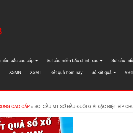
8
 miền bắc cao cấp
Soi cầu miền bắc chính xác
Soi cầu mi
B
XSMN
XSMT
Kết quả hôm nay
Sổ kết quả
Viet
TRUNG CAO CẤP
» SOI CẦU MT SỚ ĐẦU ĐUÔI GIẢI ĐẶC BIỆT VÍP CH