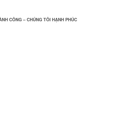
ÀNH CÔNG – CHÚNG TÔI HẠNH PHÚC