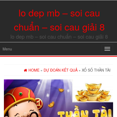
lo dep mb – soi cau
chuẩn – soi cau giải 8
lo dep mb – soi cau chuẩn – soi cau giải 8
Menu
Toggl
navig
HOME
»
DỰ ĐOÁN KẾT QUẢ
» XỔ SỐ THẦN TÀI