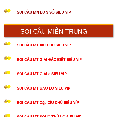
SOI CẦU MN LÔ 3 SỐ SIÊU VÍP
SOI CẦU MIỀN TRUNG
SOI CẦU MT XỈU CHỦ SIÊU VÍP
SOI CẦU MT GIẢI ĐẶC BIỆT SIÊU VÍP
SOI CẦU MT GIẢI 8 SIÊU VÍP
SOI CẦU MT BAO LÔ SIÊU VÍP
SOI CẦU MT Cặp XỈU CHỦ SIÊU VÍP
SOI CẦU MT SONG THỦ LÔ SIÊU VÍP