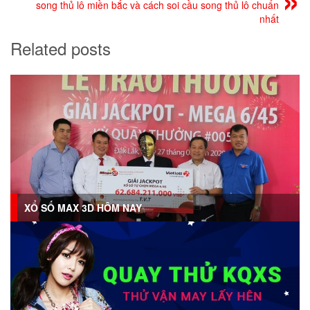
song thủ lô miền bắc và cách soi cầu song thủ lô chuẩn
nhất
Related posts
XỔ SỐ MAX 3D HÔM NAY