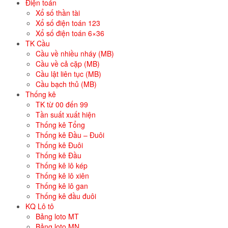
Điện toán
Xổ số thần tài
Xổ số điện toán 123
Xổ số điện toán 6×36
TK Cầu
Cầu về nhiều nháy (MB)
Cầu về cả cặp (MB)
Cầu lật liên tục (MB)
Cầu bạch thủ (MB)
Thống kê
TK từ 00 đến 99
Tần suất xuất hiện
Thống kê Tổng
Thống kê Đầu – Đuôi
Thống kê Đuôi
Thống kê Đầu
Thống kê lô kép
Thống kê lô xiên
Thống kê lô gan
Thống kê đầu đuôi
KQ Lô tô
Bảng loto MT
Bảng loto MN