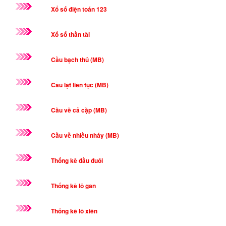
Xổ số điện toán 123
Xổ số thần tài
Cầu bạch thủ (MB)
Cầu lật liên tục (MB)
Cầu về cả cặp (MB)
Cầu về nhiều nháy (MB)
Thống kê đầu đuôi
Thống kê lô gan
Thống kê lô xiên